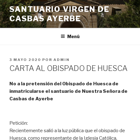
Saltar
SANTUARIO VIRGEN DE
al
CASBAS AYERBE
contenido
Menú
PUBLICADO
3 MAYO 2020
POR
ADMIN
EL
CARTA AL OBISPADO DE HUESCA
No a la pretensión del Obispado de Huesca de
inmatricularse el santuario de Nuestra Señora de
Casbas de Ayerbe
Petición:
Recientemente salió a la luz pública que el obispado de
Huesca, como representante de la Iglesia Católica,