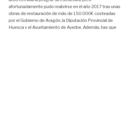
afortunadamente pudo reabrirse en el año 2017 tras unas
obras de restauración de más de 150.000€ costeadas
por el Gobierno de Aragón, la Diputación Provincial de
Huesca y el Ayuntamiento de Ayerbe. Además, hay que
recordar que, a finales de los años 90 del pasado siglo
XX, gracias a la iniciativa del ayuntamiento ayerbense,
fueron restauradas la mayor parte de las magníficas
pinturas murales y del retablo del santuario, merced a
subvenciones del Gobierno de Aragón concedidas al
consistorio ayerbense. Dichas restauraciones fueron
inauguradas en el año 1998.
El santuario fue erigido con la voluntad, el esfuerzo, el
trabajo y el dinero de nuestros antepasados, para orgullo
y faro de nuestra comarca. Fueron los pueblos de Ayerbe,
Biscarrués Losanglis, Fontellas y Piedramorrera, sus
autoridades y sus gentes quienes, durante siglos, han
mantenido viva la celebración y han mantenido el