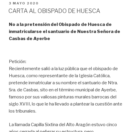
PUBLICADO
3 MAYO 2020
EL
CARTA AL OBISPADO DE HUESCA
No a la pretensión del Obispado de Huesca de
inmatricularse el santuario de Nuestra Señora de
Casbas de Ayerbe
Petición:
Recientemente salió a la luz pública que el obispado de
Huesca, como representante de la Iglesia Católica,
pretende inmatricular a su nombre el santuario de Ntra.
Sra. de Casbas, sito en el término municipal de Ayerbe,
famoso por sus valiosas pinturas murales barrocas del
siglo XVIII, lo que le ha llevado a plantear la cuestión ante
los tribunales.
La llamada Capilla Sixtina del Alto Aragón estuvo cinco
años cerrada al peligrar su estructura, pero